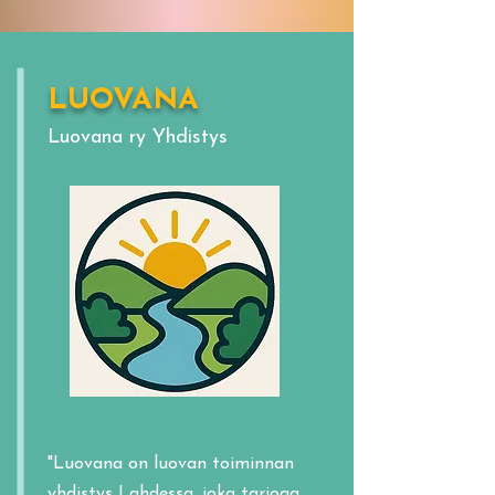
LUOVANA
Luovana ry Yhdistys
"Luovana on luovan toiminnan
yhdistys Lahdessa, joka tarjoaa