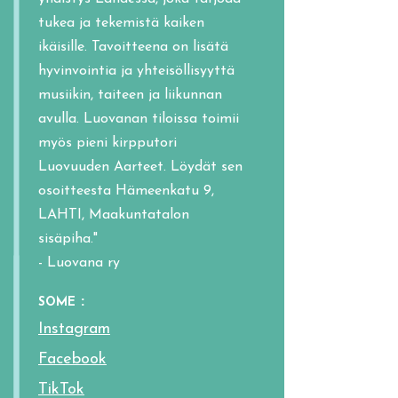
tukea ja tekemistä kaiken
ikäisille. Tavoitteena on lisätä
hyvinvointia ja yhteisöllisyyttä
musiikin, taiteen ja liikunnan
avulla. Luovanan tiloissa toimii
myös pieni kirpputori
Luovuuden Aarteet. Löydät sen
osoitteesta Hämeenkatu 9,
LAHTI, Maakuntatalon
sisäpiha."
- Luovana ry
:
SOME
Instagram
Facebook
TikTok