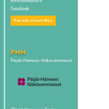
www.hollolanjhl.fi
Facebook
Vieraile sivustolla
PHN
Päijät-Hämeen Näkövammaiset