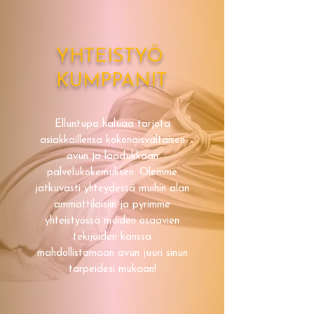
YHTEISTYÖ
KUMPPANIT
Elluntupa haluaa tarjota
asiakkaillensa kokonaisvaltaisen
avun ja laadukkaan
palvelukokemuksen. Olemme
jatkuvasti yhteydessä muihin alan
ammattilaisiin ja pyrimme
yhteistyössä muiden osaavien
tekijöiden kanssa
mahdollistamaan avun juuri sinun
tarpeidesi mukaan!