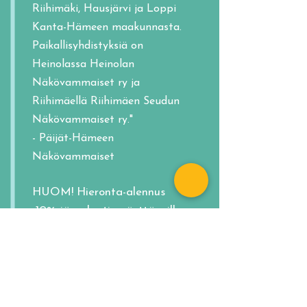
Riihimäki, Hausjärvi ja Loppi
Kanta-Hämeen maakunnasta.
Paikallisyhdistyksiä on
Heinolassa Heinolan
Näkövammaiset ry ja
Riihimäellä Riihimäen Seudun
Näkövammaiset ry."
- Päijät-Hämeen
Näkövammaiset
HUOM! Hieronta-alennus
-10% jäsenkortin näyttäneille
:
SOME
https://phn.fi/fi
Facebook