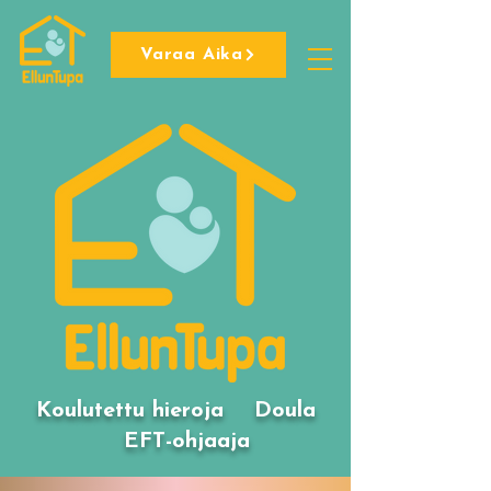
Varaa Aika
Koulutettu hieroja Doula
EFT-ohjaaja