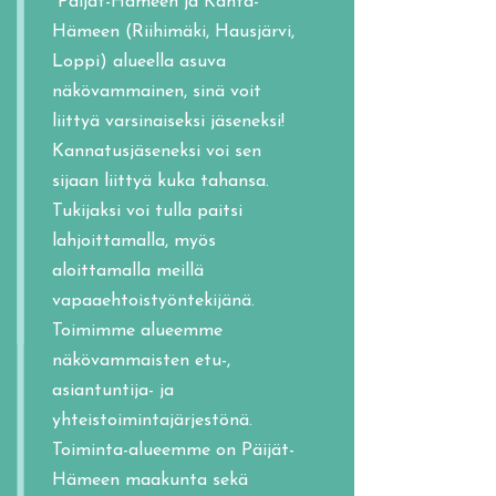
"Päijät-Hämeen ja Kanta-
Hämeen (Riihimäki, Hausjärvi,
Loppi) alueella asuva
näkövammainen, sinä voit
liittyä varsinaiseksi jäseneksi!
Kannatusjäseneksi voi sen
sijaan liittyä kuka tahansa.
Tukijaksi voi tulla paitsi
lahjoittamalla, myös
aloittamalla meillä
vapaaehtoistyöntekijänä.
Toimimme alueemme
näkövammaisten etu-,
asiantuntija- ja
yhteistoimintajärjestönä.
Toiminta-alueemme on Päijät-
Hämeen maakunta sekä