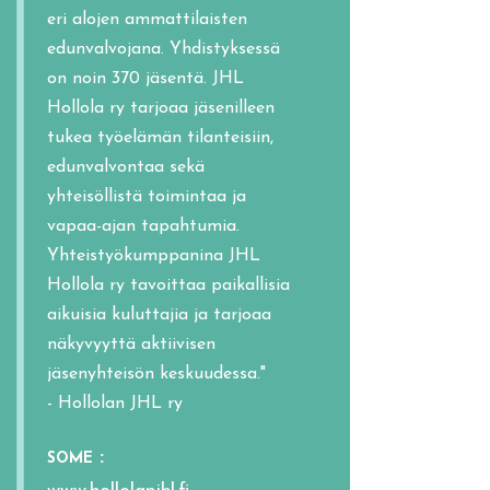
eri alojen ammattilaisten
edunvalvojana. Yhdistyksessä
on noin 370 jäsentä. JHL
Hollola ry tarjoaa jäsenilleen
tukea työelämän tilanteisiin,
edunvalvontaa sekä
yhteisöllistä toimintaa ja
vapaa-ajan tapahtumia.
Yhteistyökumppanina JHL
Hollola ry tavoittaa paikallisia
aikuisia kuluttajia ja tarjoaa
näkyvyyttä aktiivisen
jäsenyhteisön keskuudessa."
- Hollolan JHL ry
:
SOME