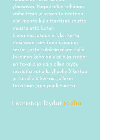
yläosassa. Naputtelua tehdään
vaiheittain ja sessioita otetaan
niin monta kuin tarvitset, mutta
muista että kuten
hieronnassakaan ei yksi kerta
riitä vaan tarvitaan useampi
sessio, jotta tuloksia alkaa tulla.
Jokainen keho on yksilö ja reagoi
eri tavalla ja näin ollen myös
sessioita voi olla yhdelle 3 kertaa
ja toiselle 6 kertaa, jollekin
tarvitaan jopa puoli vuotta.
Lisätietoja löydät
täältä