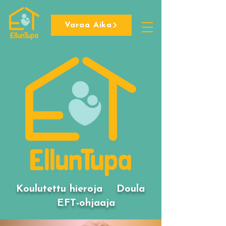
Varaa Aika
Koulutettu hieroja Doula
EFT-ohjaaja