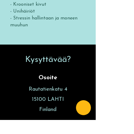
- Krooniset kivut
- Unihäiriöt
- Stressin hallintaan ja moneen
muuhun
Kysyttävää?
Osoite
Rautatienkatu 4
15100 LAHTI
Finland
Aukioloajat