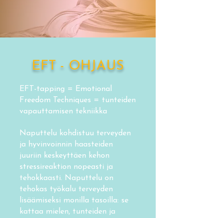
EFT - OHJAUS
EFT-tapping = Emotional
Freedom Techniques = tunteiden
vapauttamisen tekniikka
Naputtelu kohdistuu terveyden
ja hyvinvoinnin haasteiden
juuriin keskeyttäen kehon
stressireaktion nopeasti ja
tehokkaasti. Naputtelu on
tehokas työkalu terveyden
lisäämiseksi monilla tasoilla: se
kattaa mielen, tunteiden ja