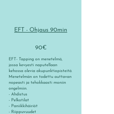
EFT - Ohjaus 90min
​90€
EFT- Tapping on menetelmä,
jossa kevyesti naputellaan
kehossa olevia akupunktiopisteitä.
Menetelmän on todettu auttavan
nopeasti ja tehokkaasti moniin
ongelmiin.
- Ahdistus
- Pelkotilat
- Paniikkihäiriöt
- Riippuvuudet