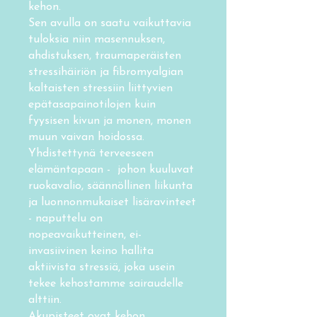
kehon.
Sen avulla on saatu vaikuttavia
tuloksia niin masennuksen,
ahdistuksen, traumaperäisten
stressihäiriön ja fibromyalgian
kaltaisten stressiin liittyvien
epätasapainotilojen kuin
fyysisen kivun ja monen, monen
muun vaivan hoidossa.
Yhdistettynä terveeseen
elämäntapaan - johon kuuluvat
ruokavalio, säännöllinen liikunta
ja luonnonmukaiset lisäravinteet
- naputtelu on
nopeavaikutteinen, ei-
invasiivinen keino hallita
aktiivista stressiä, joka usein
tekee kehostamme sairaudelle
alttiin.
Akupisteet ovat kehon