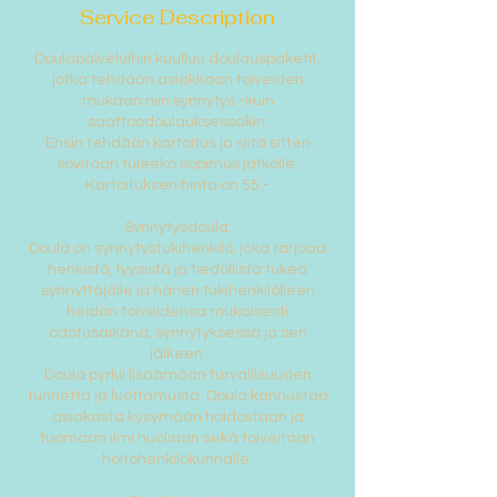
Service Description
Doulapalveluihin kuulluu doulauspaketit,
jotka tehdään asiakkaan toiveiden
mukaan niin synnytys -kuin
saattoodoulauksessakin.
Ensin tehdään kartoitus ja siitä sitten
sovitaan tuleeko sopimus jatkolle.
Kartoituksen hinta on 55:-
Synnytysdoula:
Doula on synnytystukihenkilö, joka tarjoaa
henkistä, fyysistä ja tiedollista tukea
synnyttäjälle ja hänen tukihenkilölleen
heidän toiveidensa mukaisesti
odotusaikana, synnytyksessä ja sen
jälkeen.
Doula pyrkii lisäämään turvallisuuden
tunnetta ja luottamusta. Doula kannustaa
asiakasta kysymään hoidostaan ja
tuomaan ilmi huoliaan sekä toiveitaan
hoitohenkilökunnalle.