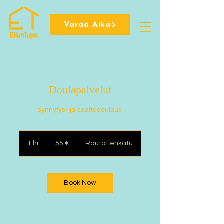
Varaa Aika
Doulapalvelut
synnytys- ja saattodoulaus
55
euroa
1 hr
1
55 €
Rautatienkatu
h
Book Now