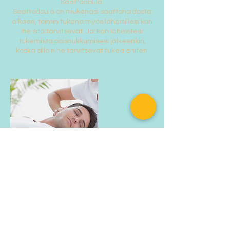
Saattodoula:
Saattodoula on mukanasi saattohoidosta
alkaen, toimin tukena myös läheisillesi kun
he sitä tarvitsevat. Jatkan läheistesi
tukemista poisnukkumisesi jälkeenkin,
koska silloin he tarvitsevat tukea eniten.
Contact Details
Rautatienkatu 4, Lahti, Finland
0451689882